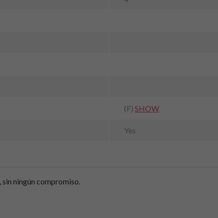
(F)
SHOW
Yes
, sin ningún compromiso.