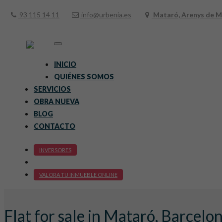
93 115 14 11
info@urbenia.es
Mataró, Arenys de Ma
Toggle
navigation
INICIO
QUIÉNES SOMOS
SERVICIOS
OBRA NUEVA
BLOG
CONTACTO
INVERSORES
VALORA TU INMUEBLE ONLINE
Flat for sale in Mataró, Barcelo