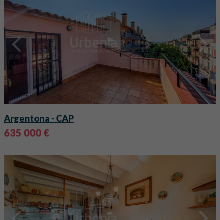
Argentona
- CAP
635 000 €