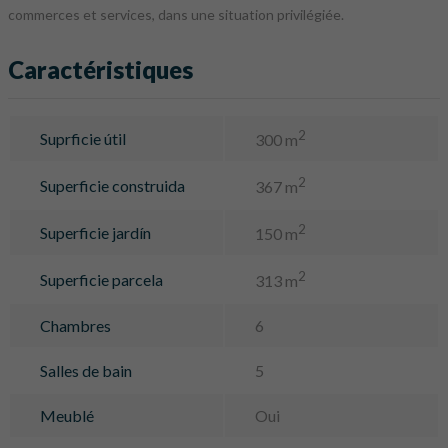
commerces et services, dans une situation privilégiée.
Caractéristiques
2
Suprficie útil
300 m
2
Superficie construida
367 m
2
Superficie jardín
150 m
2
Superficie parcela
313 m
Chambres
6
Salles de bain
5
Meublé
Oui