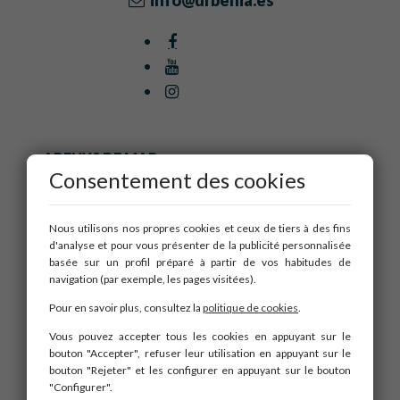
info@urbenia.es
ARENYS DE MAR
Consentement des cookies
BARCELONA
MATARÓ
PINEDA DE MAR
Nous utilisons nos propres cookies et ceux de tiers à des fins
d'analyse et pour vous présenter de la publicité personnalisée
basée sur un profil préparé à partir de vos habitudes de
Accueil
navigation (par exemple, les pages visitées).
Qui sommes-nous
Pour en savoir plus, consultez la
politique de cookies
.
Services
Vous pouvez accepter tous les cookies en appuyant sur le
Obra nueva
bouton "Accepter", refuser leur utilisation en appuyant sur le
Blog
bouton "Rejeter" et les configurer en appuyant sur le bouton
Contact
"Configurer".