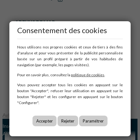
ARENYS DE MAR
Consentement des cookies
BARCELONA
MATARÓ
PINEDA DE MAR
Nous utilisons nos propres cookies et ceux de tiers à des fins
d'analyse et pour vous présenter de la publicité personnalisée
basée sur un profil préparé à partir de vos habitudes de
Accueil
navigation (par exemple, les pages visitées).
Qui sommes-nous
Pour en savoir plus, consultez la
politique de cookies
.
Services
Vous pouvez accepter tous les cookies en appuyant sur le
Obra nueva
bouton "Accepter", refuser leur utilisation en appuyant sur le
Blog
bouton "Rejeter" et les configurer en appuyant sur le bouton
Contact
"Configurer".
Aviso Legal
|
Política de Cookies
Accepter
Rejeter
Paramétrer
Inscrito en el Registre d'Agents Immobiliaris de Catalunya
AICAT 6757
Desarrollado por: