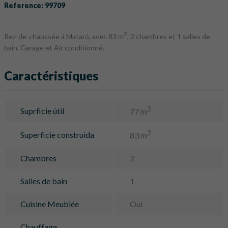
Reference: 99709
2
Rez-de-chaussée á Mataró, avec 83 m
, 2 chambres et 1 salles de
bain, Garage et Air conditionné.
Caractéristiques
2
Suprficie útil
77 m
2
Superficie construida
83 m
Chambres
2
Salles de bain
1
Cuisine Meublée
Oui
Chauffage