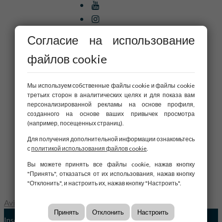
Согласие на использование
ARENYS DE MAR
файлов cookie
BARCELONA
MATARÓ
Мы используем собственные файлы cookie и файлы cookie
PINEDA DE MAR
третьих сторон в аналитических целях и для показа вам
персонализированной рекламы на основе профиля,
созданного на основе ваших привычек просмотра
Главная
(например, посещенных страниц).
О нас
Для получения дополнительной информации ознакомьтесь
Услуги
с
политикой использования файлов cookie
.
Obra nueva
Вы можете принять все файлы cookie, нажав кнопку
Блог
"Принять", отказаться от их использования, нажав кнопку
Контакты
"Отклонить", и настроить их, нажав кнопку "Настроить".
Aviso Legal
|
Política de Cookies
Принять
Отклонить
Настроить
Inscrito en el Registre d'Agents Immobiliaris de Catalunya