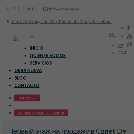
93 115 14 11
info@urbenia.es
Mataró, Arenys de Mar, Pineda de Mar y Barcelona
RU
Toggle
navigation
ES
INICIO
CAT
QUIÉNES SOMOS
SERVICIOS
OBRA NUEVA
BLOG
CONTACTO
INVERSORES
VALORA TU INMUEBLE ONLINE
Первый этаж на продажу в Canet De