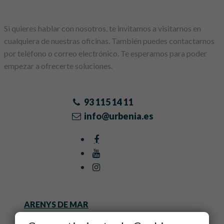
Si quieres hablar con nosotros, te invitamos a visitarnos en
cualquiera de nuestras oficinas. También puedes contactarnos
por teléfono o correo electrónico. Te esperamos para poder
empezar a ofrecerte soluciones.
93 115 14 11
info@urbenia.es
ARENYS DE MAR
BARCELONA