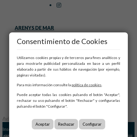
ARENYS DE MAR
BARCELONA
Consentimiento de Cookies
MATARÓ
PINEDA DE MAR
Utilizamos cookies propias y de terceros para fines analíticos y
para mostrarle publicidad personalizada en base a un perfil
Inicio
elaborado a partir de sus hábitos de navegación (por ejemplo,
Quiénes somos
páginas visitadas).
Servicios
Para más información consulte la
política de cookies
.
Obra nueva
Puede aceptar todas las cookies pulsando el botón "Aceptar",
Blog
rechazar su uso pulsando el botón "Rechazar" y configurarlas
Contacto
pulsando el botón "Configurar".
Aviso Legal
|
Política de Cookies
Aceptar
Rechazar
Configurar
Inscrito en el Registre d'Agents Immobiliaris de Catalunya
AICAT 6757
Desarrollado por: