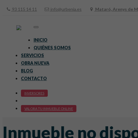
93 115 14 11
info@urbenia.es
Mataró, Arenys de Ma
Toggle
navigation
INICIO
QUIÉNES SOMOS
SERVICIOS
OBRA NUEVA
BLOG
CONTACTO
INVERSORES
VALORA TU INMUEBLE ONLINE
Inmueble no disp