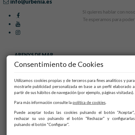
info@urbenia.es
Si quieres hablar con nos
Te esperamos para poder 
ARENYS DE MAR
BARCELONA
Consentimiento de Cookies
MATARÓ
PINEDA DE MAR
Utilizamos cookies propias y de terceros para fines analíticos y para
mostrarle publicidad personalizada en base a un perfil elaborado a
partir de sus hábitos de navegación (por ejemplo, páginas visitadas).
Inicio
Quiénes somos
Para más información consulte la
política de cookies
.
Servicios
Puede aceptar todas las cookies pulsando el botón "Aceptar",
Obra nueva
rechazar su uso pulsando el botón "Rechazar" y configurarlas
Blog
pulsando el botón "Configurar".
Contacto