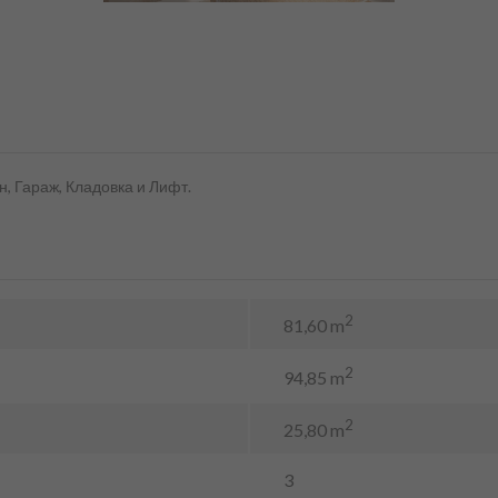
н, Гараж, Кладовка и Лифт.
2
81,60 m
2
94,85 m
2
25,80 m
3