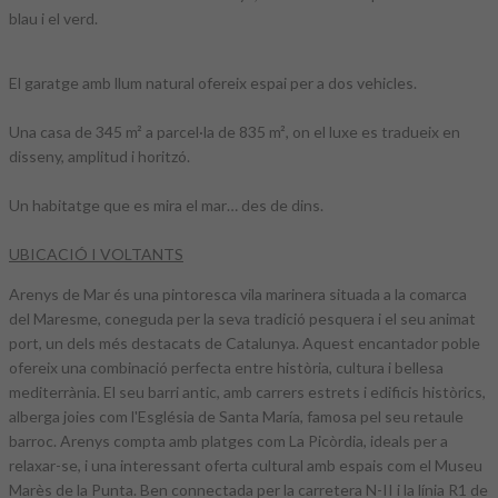
blau i el verd.
El garatge amb llum natural ofereix espai per a dos vehicles.
Una casa de 345 m² a parcel·la de 835 m², on el luxe es tradueix en
disseny, amplitud i horitzó.
Un habitatge que es mira el mar… des de dins.
UBICACIÓ I VOLTANTS
Arenys de Mar és una pintoresca vila marinera situada a la comarca
del Maresme, coneguda per la seva tradició pesquera i el seu animat
port, un dels més destacats de Catalunya. Aquest encantador poble
ofereix una combinació perfecta entre història, cultura i bellesa
mediterrània. El seu barri antic, amb carrers estrets i edificis històrics,
alberga joies com l'Església de Santa María, famosa pel seu retaule
barroc. Arenys compta amb platges com La Picòrdia, ideals per a
relaxar-se, i una interessant oferta cultural amb espais com el Museu
Marès de la Punta. Ben connectada per la carretera N-II i la línia R1 de