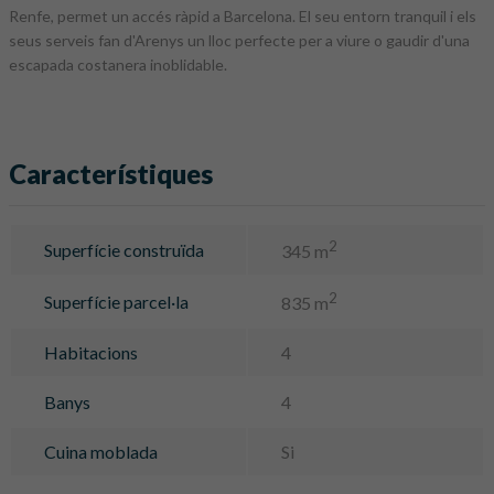
Renfe, permet un accés ràpid a Barcelona. El seu entorn tranquil i els
seus serveis fan d'Arenys un lloc perfecte per a viure o gaudir d'una
escapada costanera inoblidable.
Característiques
2
Superfície construïda
345 m
2
Superfície parcel·la
835 m
Habitacions
4
Banys
4
Cuina moblada
Si