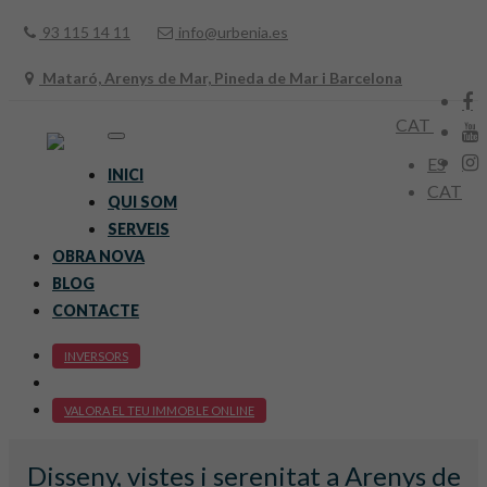
93 115 14 11
info@urbenia.es
Mataró, Arenys de Mar, Pineda de Mar i Barcelona
CAT
Toggle
navigation
ES
INICI
CAT
QUI SOM
SERVEIS
OBRA NOVA
BLOG
CONTACTE
INVERSORS
VALORA EL TEU IMMOBLE ONLINE
Disseny, vistes i serenitat a Arenys de