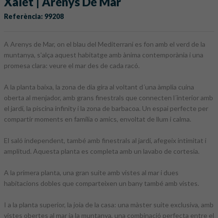
Xalet | Arenys De Mar
Referència: 99208
A Arenys de Mar, on el blau del Mediterrani es fon amb el verd de la
muntanya, s'alça aquest habitatge amb ànima contemporània i una
promesa clara: veure el mar des de cada racó.
A la planta baixa, la zona de dia gira al voltant d´una àmplia cuina
oberta al menjador, amb grans finestrals que connecten l´interior amb
el jardí, la piscina infinity i la zona de barbacoa. Un espai perfecte per
compartir moments en família o amics, envoltat de llum i calma.
El saló independent, també amb finestrals al jardí, afegeix intimitat i
amplitud. Aquesta planta es completa amb un lavabo de cortesia.
A la primera planta, una gran suite amb vistes al mar i dues
habitacions dobles que comparteixen un bany també amb vistes.
I a la planta superior, la joia de la casa: una màster suite exclusiva, amb
vistes obertes al mar ia la muntanya, una combinació perfecta entre el