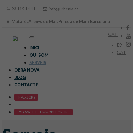
93 115 14 11
info@urbenia.es
Mataró, Arenys de Mar, Pineda de Mar i Barcelona
CAT
Toggle
navigation
ES
INICI
CAT
QUI SOM
SERVEIS
OBRA NOVA
BLOG
CONTACTE
INVERSORS
VALORA EL TEU IMMOBLE ONLINE